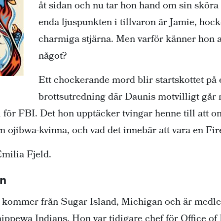
åt sidan och nu tar hon hand om sin skö
enda ljuspunkten i tillvaron är Jamie, hoc
charmiga stjärna. Men varför känner hon a
något?
Ett chockerande mord blir startskottet på 
brottsutredning där Daunis motvilligt går 
för FBI. Det hon upptäcker tvingar henne till att o
en ojibwa-kvinna, och vad det innebär att vara en Fi
milia Fjeld.
en
kommer från Sugar Island, Michigan och är medlem
ippewa Indians. Hon var tidigare chef för Office of