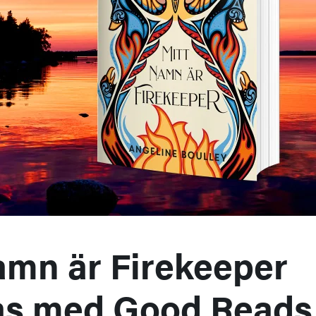
amn är Firekeeper
as med Good Reads