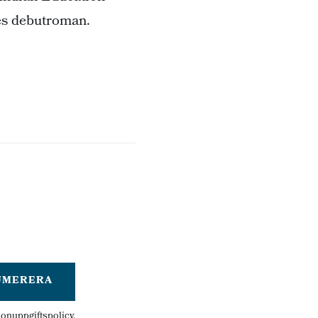
s debutroman.
UMERERA
onuppgiftspolicy
.