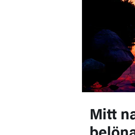
Mitt n
belön