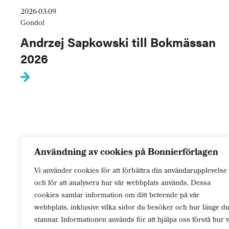
2026-03-09
Gondol
Andrzej Sapkowski till Bokmässan
2026
Användning av cookies på Bonnierförlagen
Vi använder cookies för att förbättra din användarupplevelse
och för att analysera hur vår webbplats används. Dessa
cookies samlar information om ditt beteende på vår
För dig som
lever
genom berättelser. Passion.
webbplats, inklusive vilka sidor du besöker och hur länge d
Mystik. Ödesmättad kärlek. Välj din verklighet.
stannar. Informationen används för att hjälpa oss förstå hur v