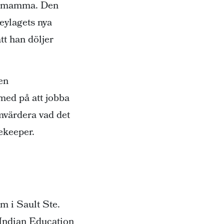
ra mamma. Den
keylagets nya
tt han döljer
en
med på att jobba
mvärdera vad det
rekeeper.
 i Sault Ste.
 Indian Education