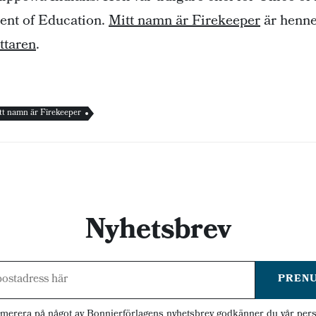
ent of Education.
Mitt namn är Firekeeper
är henne
ttaren
.
tt namn är Firekeeper
Nyhetsbrev
PREN
merera på något av Bonnierförlagens nyhetsbrev godkänner du vår
pers