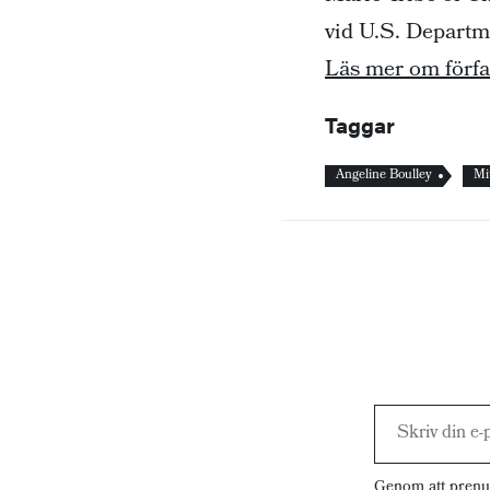
vid U.S. Departm
Läs mer om förfa
Taggar
Angeline Boulley
Mi
Genom att prenu