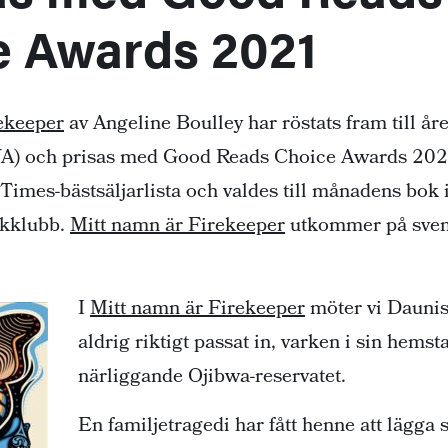
e Awards 2021
ekeeper
av Angeline Boulley har röstats fram till år
(YA) och prisas med Good Reads Choice Awards 202
Times-bästsäljarlista och valdes till månadens bok 
kklubb.
Mitt namn är Firekeeper
utkommer på sven
I
Mitt namn är Firekeeper
möter vi Dauni
aldrig riktigt passat in, varken i sin hemst
närliggande Ojibwa-reservatet.
En familjetragedi har fått henne att lägg