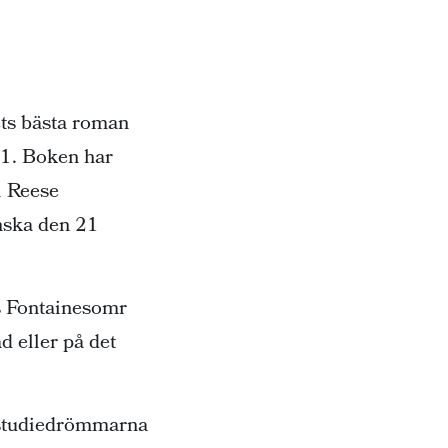
ets bästa roman
1. Boken har
i Reese
ska den 21
s Fontainesomr
ad eller på det
a studiedrömmarna