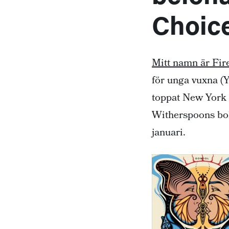
Choic
Mitt namn är Fir
för unga vuxna 
toppat New York 
Witherspoons bo
januari.