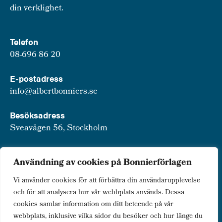
din verklighet.
Telefon
08-696 86 20
E-postadress
info@albertbonniers.se
Besöksadress
Sveavägen 56, Stockholm
Postadress
Användning av cookies på Bonnierförlagen
Box 3159, 103 63 Stockholm
Vi använder cookies för att förbättra din användarupplevelse
och för att analysera hur vår webbplats används. Dessa
cookies samlar information om ditt beteende på vår
webbplats, inklusive vilka sidor du besöker och hur länge du
Om Bonnierförlagen