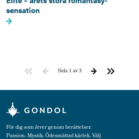
sensation
Sida 1 av 3
För dig som
lever
genom berättelser.
Passion. Mystik. Ödesmättad kärlek. Välj