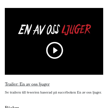
Trailer: En av oss ljuger
Se trailern till tv-serien baserad på succéboken En av oss ljuger.