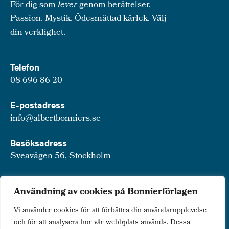
För dig som
lever
genom berättelser.
Passion. Mystik. Ödesmättad kärlek. Välj
din verklighet.
Telefon
08-696 86 20
E-postadress
info@albertbonniers.se
Besöksadress
Sveavägen 56, Stockholm
Postadress
Användning av cookies på Bonnierförlagen
Box 3159, 103 63 Stockholm
Vi använder cookies för att förbättra din användarupplevelse
och för att analysera hur vår webbplats används. Dessa