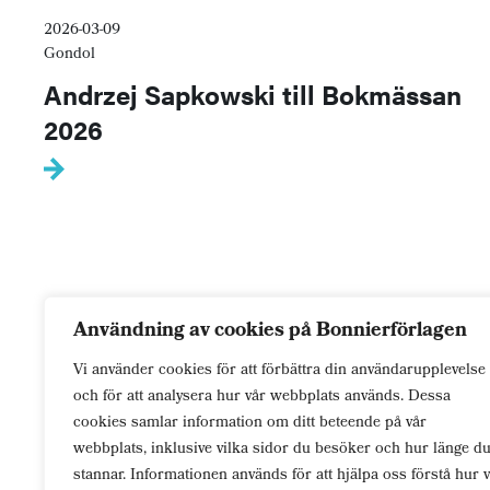
2026-03-09
Gondol
Andrzej Sapkowski till Bokmässan
2026
Användning av cookies på Bonnierförlagen
Vi använder cookies för att förbättra din användarupplevelse
och för att analysera hur vår webbplats används. Dessa
cookies samlar information om ditt beteende på vår
För dig som
lever
genom berättelser. Passion.
webbplats, inklusive vilka sidor du besöker och hur länge d
Mystik. Ödesmättad kärlek. Välj din verklighet.
stannar. Informationen används för att hjälpa oss förstå hur v