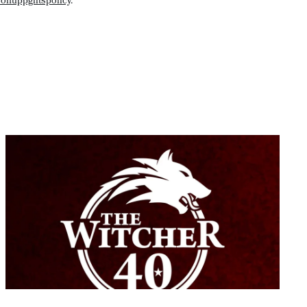
onuppgiftspolicy
.