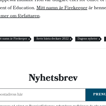
ippewa Indians. Hon var tidigare chef för Office of
ent of Education.
Mitt namn är Firekeeper
är henn
 mer om författaren
.
tt namn är Firekeeper
Årets bästa deckare 2022
Dagens nyheter
Nyhetsbrev
PREN