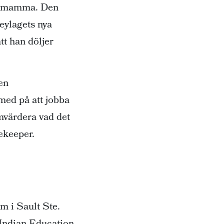
ra mamma. Den
keylagets nya
tt han döljer
en
med på att jobba
mvärdera vad det
rekeeper.
 i Sault Ste.