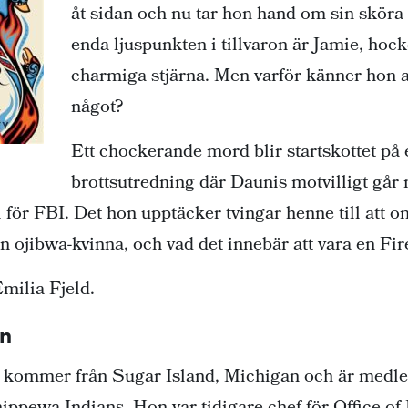
åt sidan och nu tar hon hand om sin skö
enda ljuspunkten i tillvaron är Jamie, hoc
charmiga stjärna. Men varför känner hon a
något?
Ett chockerande mord blir startskottet på 
brottsutredning där Daunis motvilligt går 
för FBI. Det hon upptäcker tvingar henne till att o
en ojibwa-kvinna, och vad det innebär att vara en Fi
milia Fjeld.
en
kommer från Sugar Island, Michigan och är medlem