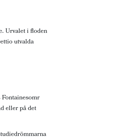
e. Urvalet i floden
ettio utvalda
s Fontainesomr
ad eller på det
a studiedrömmarna