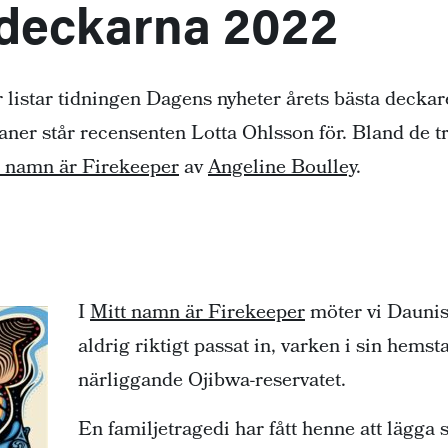
 deckarna 2022
år listar tidningen Dagens nyheter årets bästa deckar
er står recensenten Lotta Ohlsson för. Bland de tr
t namn är Firekeeper
av
Angeline Boulley
.
I
Mitt namn är Firekeeper
möter vi Dauni
aldrig riktigt passat in, varken i sin hemst
närliggande Ojibwa-reservatet.
En familjetragedi har fått henne att lägg