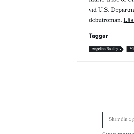
Marie Tribe of Ch
vid U.S. Departm
debutroman.
Läs
Taggar
Angeline Boulley
Mi