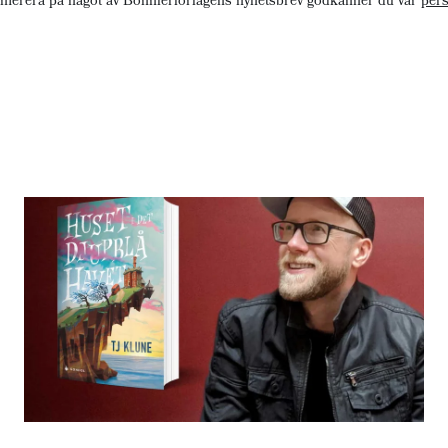
merera på något av Bonnierförlagens nyhetsbrev godkänner du vår
pers