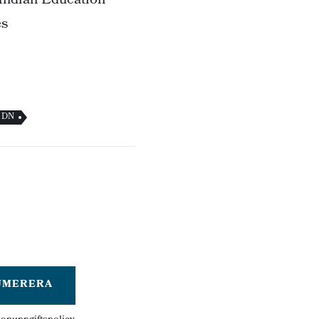
 Indian Education
es
DN
UMERERA