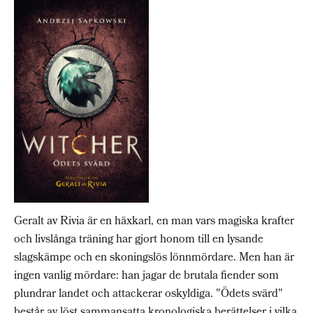
Geralt av Rivia är en häxkarl, en man vars magiska krafter
och livslånga träning har gjort honom till en lysande
slagskämpe och en skoningslös lönnmördare. Men han är
ingen vanlig mördare: han jagar de brutala fiender som
plundrar landet och attackerar oskyldiga. "Ödets svärd"
består av löst sammansatta kronologiska berättelser i vilka