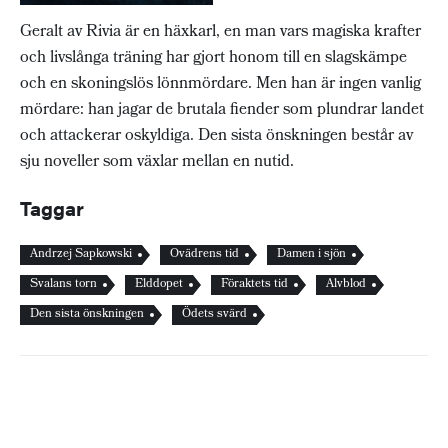
Geralt av Rivia är en häxkarl, en man vars magiska krafter
och livslånga träning har gjort honom till en slagskämpe
och en skoningslös lönnmördare. Men han är ingen vanlig
mördare: han jagar de brutala fiender som plundrar landet
och attackerar oskyldiga. Den sista önskningen består av
sju noveller som växlar mellan en nutid.
Taggar
Andrzej Sapkowski
Ovädrens tid
Damen i sjön
Svalans torn
Elddopet
Föraktets tid
Alvblod
Den sista önskningen
Ödets svärd