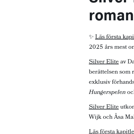
roman
✨
Läs första kapi
2025 års mest om
Silver Elite
av Da
berättelsen som 
exklusiv förhands
Hungerspelen
oc
Silver Elite
utkom
Wijk och Åsa Mal
Läs första kapitl