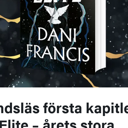
dsläs första kapitl
Elite – årets stora