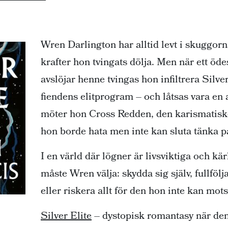
Wren Darlington har alltid levt i skuggor
krafter hon tvingats dölja. Men när ett öd
avslöjar henne tvingas hon infiltrera Silve
fiendens elitprogram – och låtsas vara en
möter hon Cross Redden, den karismatisk
hon borde hata men inte kan sluta tänka p
I en värld där lögner är livsviktiga och kä
måste Wren välja: skydda sig själv, fullfölj
eller riskera allt för den hon inte kan mots
Silver Elite
– dystopisk romantasy när den