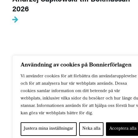
2026
Användning av cookies på Bonnierförlagen
Vi använder cookies för att förbättra din användarupplevelse
och för att analysera hur vår webbplats används. Dessa
cookies samlar information om ditt beteende på vår
För dig som
lever
genom berättelser. Passion.
webbplats, inklusive vilka sidor du besöker och hur länge d
Mystik. Ödesmättad kärlek. Välj din verklighet.
stannar. Informationen används för att hjälpa oss förstå hur v
kan göra vår webbplats bättre för dig.
Justera mina inställningar
Neka alla
Acceptera alla