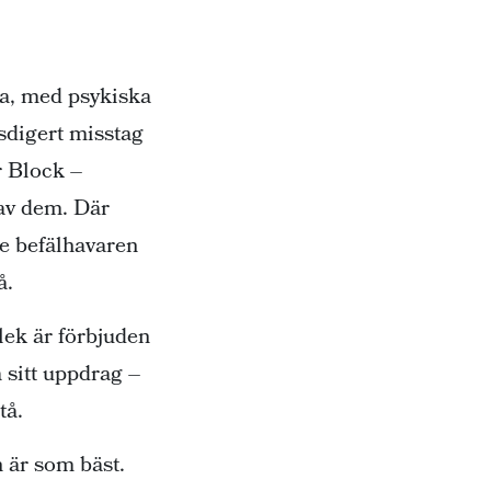
na, med psykiska
esdigert misstag
r Block –
 av dem. Där
e befälhavaren
å.
rlek är förbjuden
a sitt uppdrag –
tå.
 är som bäst.