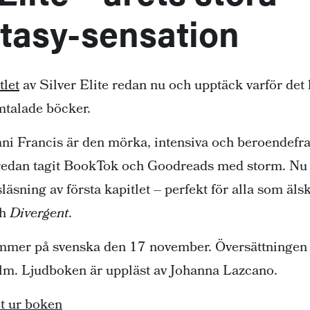
tasy-sensation
tlet
av Silver Elite redan nu och upptäck varför det 
talade böcker.
ni Francis är den mörka, intensiva och beroendef
redan tagit BookTok och Goodreads med storm. Nu b
läsning av första kapitlet – perfekt för alla som äls
h
Divergent
.
mer på svenska den 17 november. Översättningen ä
m. Ljudboken är uppläst av Johanna Lazcano.
et ur boken