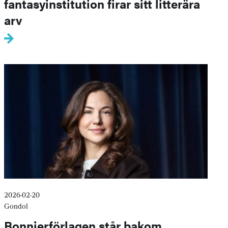
fantasyinstitution firar sitt litterära
arv
2026-02-20
Gondol
Bonnierförlagen står bakom