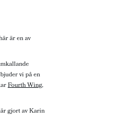
här är en av
ramkallande
juder vi på en
kar
Fourth Wing
,
r gjort av Karin