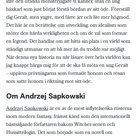
inte den orädda monsterjägare vi känner, utan en ung
häxkarl som just börjat förstå bördan av sitt öde. Föreställ
dig Geralt, men yngre, med färre ärr och lite mer högmod.
Det här är en berättelse om utveckling, om idealism som
möter den hårda verkligheten och om de val som formar
en legend. Det handlar om att hitta sin plats i en värld som
ständigt utmanar en att bli mer än du trodde var möjligt.
När denna nya historia nu når läsare över hela världen kan
jag knappt bärga mig för att de ska få möta en ung Geralt
– uppleva prövningarna som formade honom och resan
som satte honom i riktning mot sitt öde.
Om Andrzej Sapkowski
Andrzej Sapkowski
är en av de mest inflytelserika rösterna
inom modern fantasy, främst känd som den internationellt
bästsäljande författaren bakom Witcher-serien och
Hussittrilogin. Det som började som en novell om