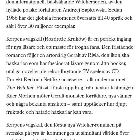
den internationellt bästsäljande Witcherserien, av den
hyllade polske författaren
Andrzej Sapkowski
. Sedan
1986 har det globala fenomenet översatts till 40 språk och
sålt i över 30 miljoner exemplar.
Korpens vägskäl
(Rozdroże Kruków) är en perfekt ingång
för nya läsare och ett måste för trogna fans. Den fristående
romanen följer en artonårig Geralt av Rivia, den ikoniska
häxkarlen som har fascinerat läsare genom åtta böcker,
otaliga noveller, de rekordbrytande TV-spelen av CD
Projekt Red och Netflix succéserie – allt under namnet
The Witcher
. På sitt första uppdrag från häxkarlfästningen
Kaer Morhen möter Geralt monster, förrädare, nya vänner
och några bekanta ansikten – samt upptäcker hur djupt
fruktade och hatade häxkarlar kan vara.
Korpens vägskäl
, den första nya Witcher-romanen på
svenska på fyra år, kommer ges ut simultant världen över