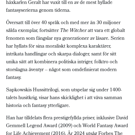
häxkarlen Geralt har vuxit till en av de mest hyllade
fantasyserierna genom tiderna.
Översatt till över 40 språk och med mer än 30 miljoner
sålda exemplar, fortsätter
The Witcher
att vara ett globalt
fenomen som fängslar nya generationer av läsare. Serien
har hyllats för sina moraliskt komplexa karaktärer,
intrikata handlingar och skarpa dialoger, samt för sitt
unika sätt att kombinera politiska intriger, folktro och
storslagna äventyr – något som omdefinierat modern
fantasy.
Sapkowskis Hussittrilogi, som utspelar sig under 1400-
talets husitkrig, visar hans skicklighet i att väva samman
historia och fantasy ytterligare.
Han har tilldelats flera prestigefyllda priser, inklusive David
Gemmell Legend Award (2009) och World Fantasy Award
for Life Achievement (2016). År 2024 utsåg Forbes The