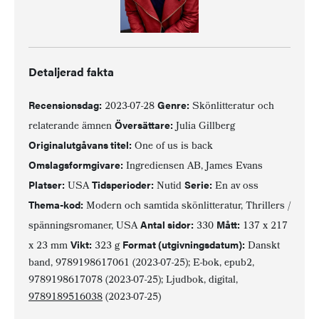
Detaljerad fakta
Recensionsdag:
Genre:
2023-07-28
Skönlitteratur och
Översättare:
relaterande ämnen
Julia Gillberg
Originalutgåvans titel:
One of us is back
Omslagsformgivare:
Ingrediensen AB, James Evans
Platser:
Tidsperioder:
Serie:
USA
Nutid
En av oss
Thema-kod:
Modern och samtida skönlitteratur, Thrillers /
Antal sidor:
Mått:
spänningsromaner, USA
330
137 x 217
Vikt:
Format (utgivningsdatum):
x 23 mm
323 g
Danskt
band, 9789198617061 (2023-07-25); E-bok, epub2,
9789198617078 (2023-07-25); Ljudbok, digital,
9789189516038
(2023-07-25)