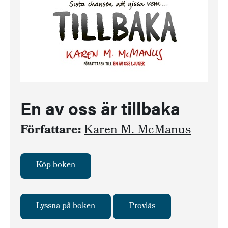
En av oss är tillbaka
Författare:
Karen M. McManus
Köp boken
Lyssna på boken
Provläs