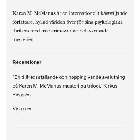
Karen M. McManus är en internationellt bästsäljande
författare, hyllad världen över för sina psykologiska
thrillers med true crime-vibbar och skruvade
mysterier.
Recensioner
"En tillfredsställande och hoppingivande avslutning
på Karen M. McManus mästerliga trilogi.” Kirkus
Reviews
”'Pretty little liars' möter 'Breakfast Club'.” Entertainment Weekly
”Full av spännande och oväntade vändningar.” Publishers Weekly
Visa mer