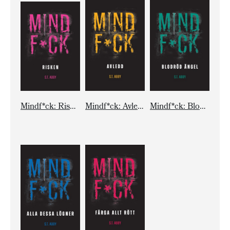
Mindf*ck: Risken
Mindf*ck: Avledd
Mindf*ck: Blodröd ängel