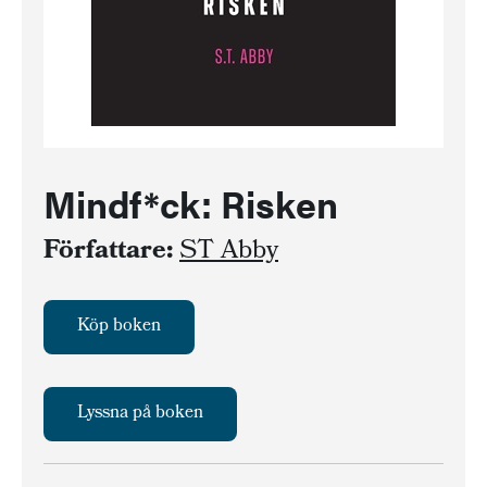
Mindf*ck: Risken
Författare:
ST Abby
Köp boken
Lyssna på boken