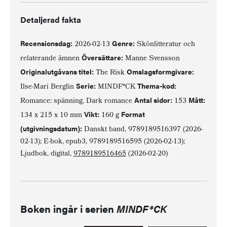
Detaljerad fakta
Recensionsdag:
Genre:
2026-02-13
Skönlitteratur och
Översättare:
relaterande ämnen
Manne Svensson
Originalutgåvans titel:
Omslagsformgivare:
The Risk
Serie:
Thema-kod:
Ilse-Mari Berglin
MINDF*CK
Antal sidor:
Mått:
Romance: spänning, Dark romance
153
Vikt:
Format
134 x 215 x 10 mm
160 g
(utgivningsdatum):
Danskt band, 9789189516397 (2026-
02-13); E-bok, epub3, 9789189516595 (2026-02-13);
Ljudbok, digital,
9789189516465
(2026-02-20)
Boken ingår i serien
MINDF*CK