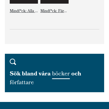
Mindf*ck: Alla dessa lögner
Mindf*ck: Färga allt rött
Sök bland våra
böcker
och
författare