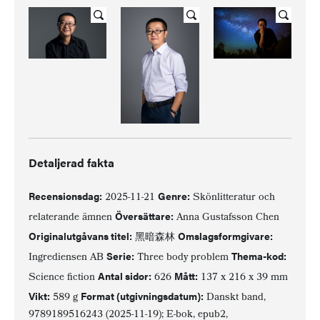
Detaljerad fakta
Recensionsdag:
Genre:
2025-11-21
Skönlitteratur och
Översättare:
relaterande ämnen
Anna Gustafsson Chen
Originalutgåvans titel:
Omslagsformgivare:
黑暗森林
Serie:
Thema-kod:
Ingrediensen AB
Three body problem
Antal sidor:
Mått:
Science fiction
626
137 x 216 x 39 mm
Vikt:
Format (utgivningsdatum):
589 g
Danskt band,
9789189516243 (2025-11-19); E-bok, epub2,