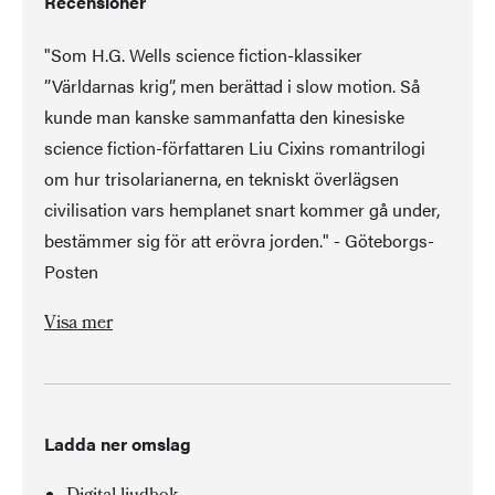
Recensioner
"Som H.G. Wells science fiction-klassiker
”Världarnas krig”, men berättad i slow motion. Så
kunde man kanske sammanfatta den kinesiske
science fiction-författaren Liu Cixins romantrilogi
om hur trisolarianerna, en tekniskt överlägsen
civilisation vars hemplanet snart kommer gå under,
bestämmer sig för att erövra jorden." - Göteborgs-
Posten
"Som H.G. Wells science fiction-klassiker ”Världarnas krig”, men berättad i slow motion. Så kunde man kanske sammanfatta den kinesiske science fiction-författaren Liu Cixins romantrilogi om hur trisolarianerna, en tekniskt överlägsen civilisation vars hemplanet snart kommer gå under, bestämmer sig för att erövra jorden." - Göteborgs-Posten
"Liksom föregångaren är ”Den mörka skogen” spännande som en deckare och full av teknikaliteter och spekulationer. En stor del av bokens handling utspelar sig dock inte i rymden utan på jorden, där det finns många exempel på svek och lögn, maktbegär och politisk oförmåga på internationell nivå. Som en av bokens karaktärer uttrycker det: ”Än så länge utgör mänskligheten själv det största hotet mot sin egen överlevnad.”" - Sydsvenskan
Visa mer
Ladda ner omslag