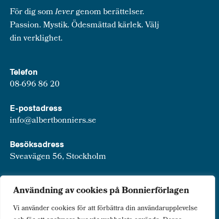
För dig som
lever
genom berättelser.
Passion. Mystik. Ödesmättad kärlek. Välj
din verklighet.
Telefon
08-696 86 20
E-postadress
info@albertbonniers.se
Besöksadress
Sveavägen 56, Stockholm
Postadress
Användning av cookies på Bonnierförlagen
Box 3159, 103 63 Stockholm
Vi använder cookies för att förbättra din användarupplevelse