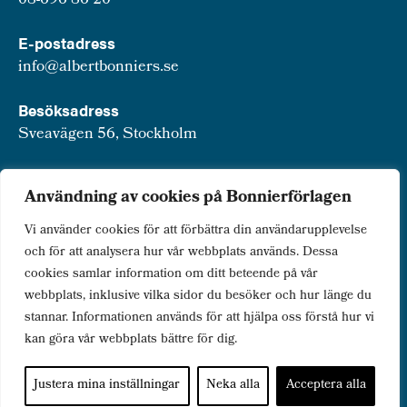
08-696 86 20
E-postadress
info@albertbonniers.se
Besöksadress
Sveavägen 56, Stockholm
Postadress
Användning av cookies på Bonnierförlagen
Box 3159, 103 63 Stockholm
Vi använder cookies för att förbättra din användarupplevelse
och för att analysera hur vår webbplats används. Dessa
cookies samlar information om ditt beteende på vår
webbplats, inklusive vilka sidor du besöker och hur länge du
Om Bonnierförlagen
stannar. Informationen används för att hjälpa oss förstå hur vi
Cookies
kan göra vår webbplats bättre för dig.
Integritetspolicy
Justera mina inställningar
Neka alla
Acceptera alla